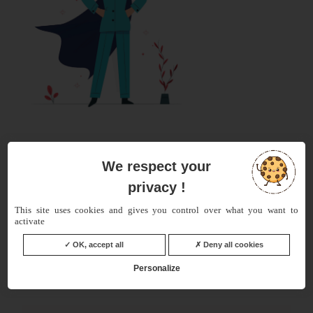
le 19/05/2022 -
We respect your
Faut-il assurer un vélo électrique ?
privacy !
This site uses cookies and gives you control over what you want to
activate
OK, accept all
Deny all cookies
Personalize